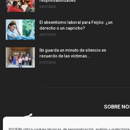
responsabilidades
24/07/2026
El absentismo laboral para Feijóo: ¿un
derecho o un capricho?
20/07/2026
Ibi guarda un minuto de silencio en
recuerdo de las víctimas...
01/07/2026
SOBRE N
PSOEIBI utiliza cookies técnicas, de personalización, análisis y publicitaria