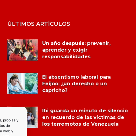
ÚLTIMOS ARTÍCULOS
Un año después: prevenir,
aprender y exigir
responsabilidades
El absentismo laboral para
Feijóo: ¿un derecho o un
capricho?
Ibi guarda un minuto de silencio
en recuerdo de las víctimas de
s, propias y
los terremotos de Venezuela
tos de
la web y