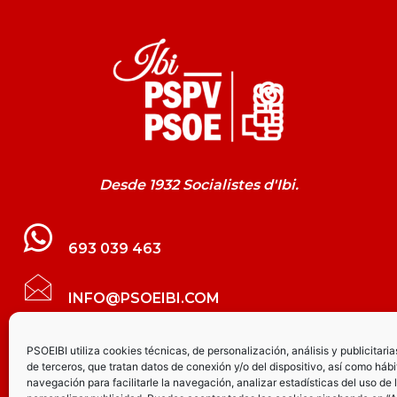
Desde 1932 Socialistes d'Ibi.
693 039 463
INFO@PSOEIBI.COM
GRUPO MUNICIPAL SOCIALISTA DE IBI C/
PSOEIBI utiliza cookies técnicas, de personalización, análisis y publicitaria
de terceros, que tratan datos de conexión y/o del dispositivo, así como hábi
LES ERES, 48 – 3º - DESPACHO PSOE
navegación para facilitarle la navegación, analizar estadísticas del uso de 