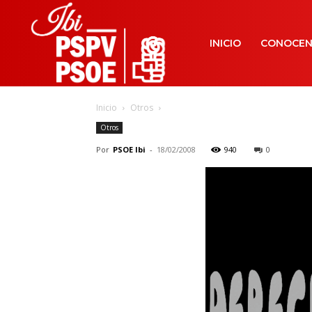
INICIO
CONOCE
Inicio
Otros
Otros
Por
PSOE Ibi
-
18/02/2008
940
0