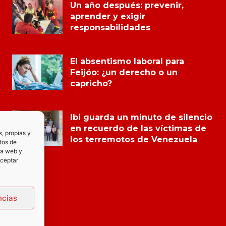
Un año después: prevenir,
aprender y exigir
responsabilidades
El absentismo laboral para
Feijóo: ¿un derecho o un
capricho?
Ibi guarda un minuto de silencio
en recuerdo de las víctimas de
s, propias y
los terremotos de Venezuela
tos de
la web y
Aceptar
ncias