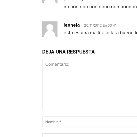
no non non non nonn non nonn
leonela
20/11/2012 En 03:41
esto es una maltita lo k ra bueno loco 
DEJA UNA RESPUESTA