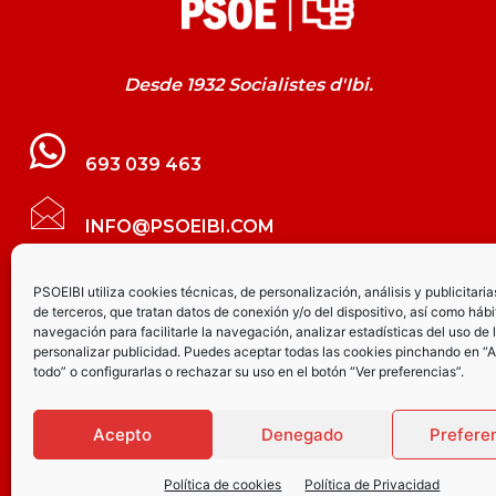
Desde 1932 Socialistes d'Ibi.
693 039 463
INFO@PSOEIBI.COM
GRUPO MUNICIPAL SOCIALISTA DE IBI C/
PSOEIBI utiliza cookies técnicas, de personalización, análisis y publicitaria
de terceros, que tratan datos de conexión y/o del dispositivo, así como hábi
LES ERES, 48 – 3º - DESPACHO PSOE
navegación para facilitarle la navegación, analizar estadísticas del uso de 
personalizar publicidad. Puedes aceptar todas las cookies pinchando en “
todo” o configurarlas o rechazar su uso en el botón “Ver preferencias”.
PARTIDO SOCIALISTA DE IBI AV.
JOAQUÍN VILANOVA, 8 - BAJO
Acepto
Denegado
Prefere
Política de cookies
Política de Privacidad