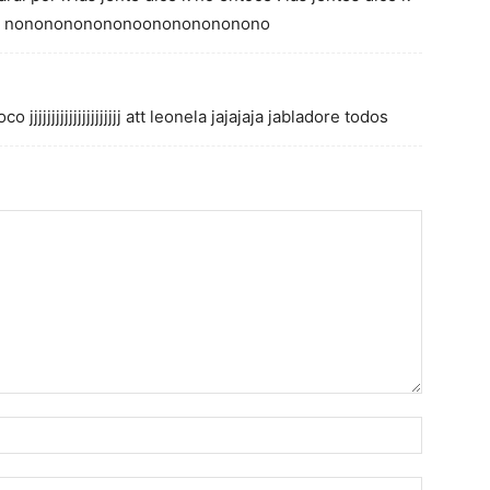
on nononononononoonononononono
jjjjjjjjjjjjjjjjjjjjj att leonela jajajaja jabladore todos