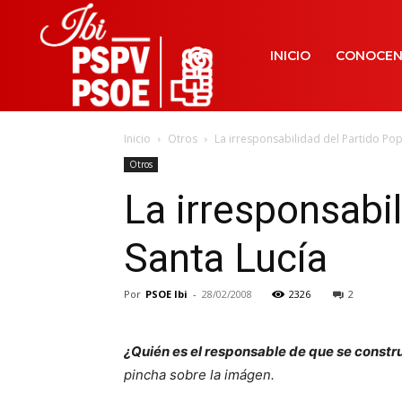
INICIO
CONOCE
Inicio
Otros
La irresponsabilidad del Partido Pop
Otros
La irresponsabil
Santa Lucía
Por
PSOE Ibi
-
28/02/2008
2326
2
¿Quién es el responsable de que se constru
pincha sobre la imágen.