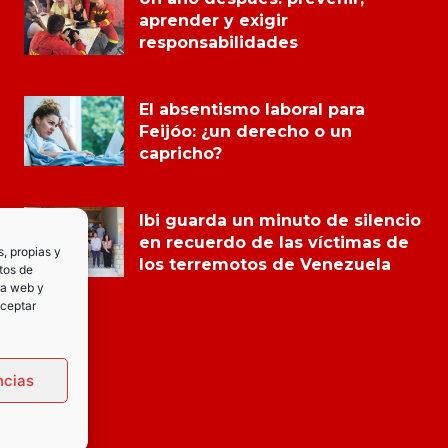
aprender y exigir
responsabilidades
El absentismo laboral para
Feijóo: ¿un derecho o un
capricho?
Ibi guarda un minuto de silencio
en recuerdo de las víctimas de
s, propias y
los terremotos de Venezuela
tos de
la web y
Aceptar
ncias