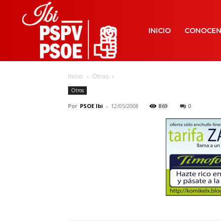
INICIO
CONOCE
Inicio
Otros
Otros
Por
PSOE Ibi
-
12/05/2008
869
0