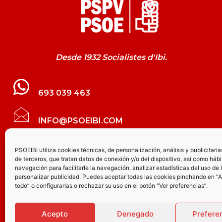
Desde 1932 Socialistes d'Ibi.
693 039 463
INFO@PSOEIBI.COM
GRUPO MUNICIPAL SOCIALISTA DE IBI C/
PSOEIBI utiliza cookies técnicas, de personalización, análisis y publicitaria
de terceros, que tratan datos de conexión y/o del dispositivo, así como hábi
LES ERES, 48 – 3º - DESPACHO PSOE
navegación para facilitarle la navegación, analizar estadísticas del uso de 
personalizar publicidad. Puedes aceptar todas las cookies pinchando en “
todo” o configurarlas o rechazar su uso en el botón “Ver preferencias”.
PARTIDO SOCIALISTA DE IBI AV.
JOAQUÍN VILANOVA, 8 - BAJO
Acepto
Denegado
Prefere