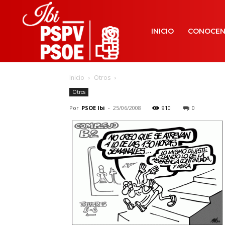
INICIO
CONOCE
Inicio
Otros
Otros
Por
PSOE Ibi
-
25/06/2008
910
0