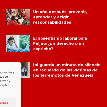
Un año después: prevenir,
aprender y exigir
responsabilidades
El absentismo laboral para
Feijóo: ¿un derecho o un
capricho?
Ibi guarda un minuto de silencio
en recuerdo de las víctimas de
s, propias y
los terremotos de Venezuela
tos de
la web y
Aceptar
ncias