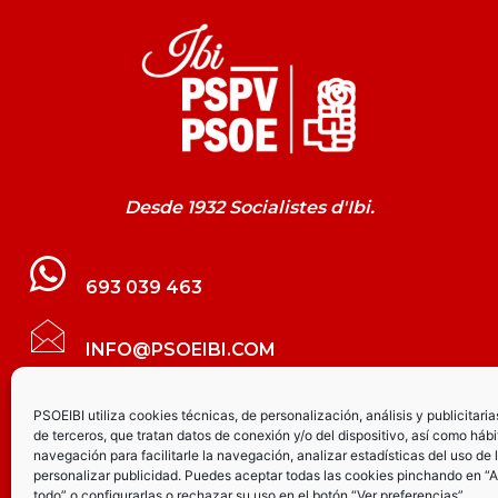
Desde 1932 Socialistes d'Ibi.
693 039 463
INFO@PSOEIBI.COM
GRUPO MUNICIPAL SOCIALISTA DE IBI C/
PSOEIBI utiliza cookies técnicas, de personalización, análisis y publicitaria
de terceros, que tratan datos de conexión y/o del dispositivo, así como hábi
LES ERES, 48 – 3º - DESPACHO PSOE
navegación para facilitarle la navegación, analizar estadísticas del uso de 
personalizar publicidad. Puedes aceptar todas las cookies pinchando en “
todo” o configurarlas o rechazar su uso en el botón “Ver preferencias”.