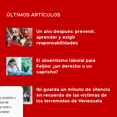
ÚLTIMOS ARTÍCULOS
Un año después: prevenir,
aprender y exigir
responsabilidades
El absentismo laboral para
Feijóo: ¿un derecho o un
capricho?
Ibi guarda un minuto de silencio
en recuerdo de las víctimas de
s, propias y
los terremotos de Venezuela
tos de
la web y
Aceptar