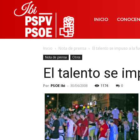
INICIO
CONOCE
Inicio
Nota de prensa
El talento se impuso a la
Nota de prensa
Otros
El talento se 
Por
PSOE Ibi
-
30/06/2008
1174
0