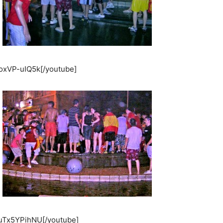
oxVP-uIQ5k[/youtube]
DuTx5YPihNU[/youtube]