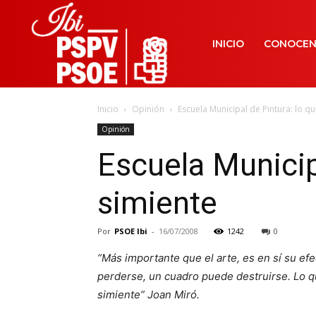
INICIO
CONOCE
Inicio
Opinión
Escuela Municipal de Pintura: lo qu
Opinión
Escuela Municipa
simiente
Por
PSOE Ibi
-
16/07/2008
1242
0
“Más importante que el arte, es en sí su efe
perderse, un cuadro puede destruirse. Lo q
simiente” Joan Miró.