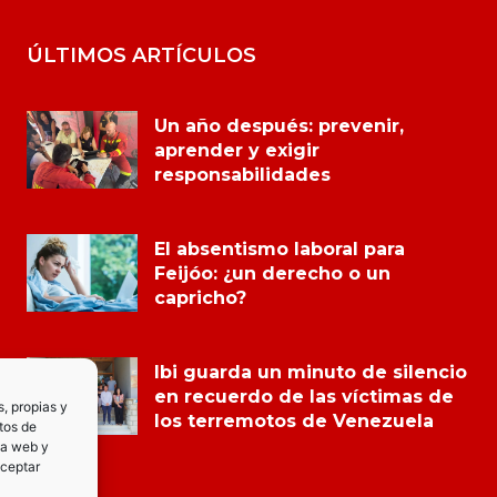
ÚLTIMOS ARTÍCULOS
Un año después: prevenir,
aprender y exigir
responsabilidades
El absentismo laboral para
Feijóo: ¿un derecho o un
capricho?
Ibi guarda un minuto de silencio
en recuerdo de las víctimas de
s, propias y
los terremotos de Venezuela
tos de
la web y
Aceptar