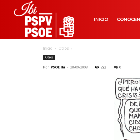
INICIO
CONOCE
Inicio
Otros
Otros
Por
PSOE Ibi
-
28/09/2008
723
0