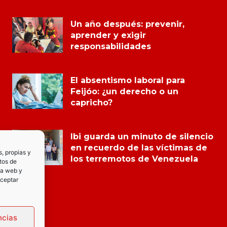
Un año después: prevenir,
aprender y exigir
responsabilidades
El absentismo laboral para
Feijóo: ¿un derecho o un
capricho?
Ibi guarda un minuto de silencio
en recuerdo de las víctimas de
s, propias y
los terremotos de Venezuela
tos de
la web y
Aceptar
ncias