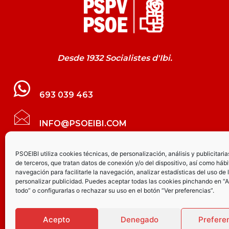
Desde 1932 Socialistes d'Ibi.
693 039 463
INFO@PSOEIBI.COM
GRUPO MUNICIPAL SOCIALISTA DE IBI C/
PSOEIBI utiliza cookies técnicas, de personalización, análisis y publicitaria
de terceros, que tratan datos de conexión y/o del dispositivo, así como hábi
LES ERES, 48 – 3º - DESPACHO PSOE
navegación para facilitarle la navegación, analizar estadísticas del uso de 
personalizar publicidad. Puedes aceptar todas las cookies pinchando en “
todo” o configurarlas o rechazar su uso en el botón “Ver preferencias”.
PARTIDO SOCIALISTA DE IBI AV.
JOAQUÍN VILANOVA, 8 - BAJO
Acepto
Denegado
Prefere