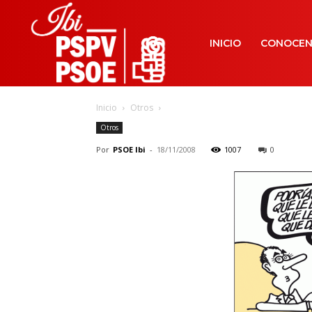
INICIO
CONOCE
Inicio
Otros
Otros
Por
PSOE Ibi
-
18/11/2008
1007
0