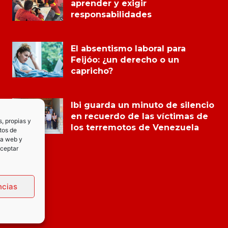
aprender y exigir
responsabilidades
El absentismo laboral para
Feijóo: ¿un derecho o un
capricho?
Ibi guarda un minuto de silencio
en recuerdo de las víctimas de
s, propias y
los terremotos de Venezuela
tos de
la web y
Aceptar
ncias