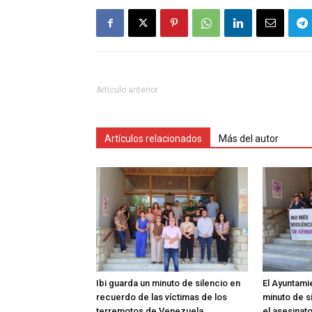
Artículo anterior
Artículos relacionados
Más del autor
Ibi guarda un minuto de silencio en
El Ayuntami
recuerdo de las víctimas de los
minuto de s
terremotos de Venezuela
el asesinat