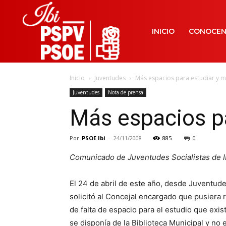
INICIO
CONOCE
Inicio
Juventudes
Más espacios para estudiar y 
Juventudes
Nota de prensa
Más espacios pa
Por
PSOE Ibi
-
24/11/2008
885
0
Comunicado de Juventudes Socialistas de I
El 24 de abril de este año, desde Juventudes
solicitó al Concejal encargado que pusiera
de falta de espacio para el estudio que exist
se disponía de la Biblioteca Municipal y no e