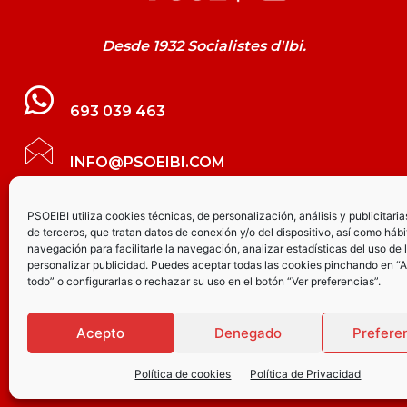
Desde 1932 Socialistes d'Ibi.
693 039 463
INFO@PSOEIBI.COM
GRUPO MUNICIPAL SOCIALISTA DE IBI C/
PSOEIBI utiliza cookies técnicas, de personalización, análisis y publicitaria
de terceros, que tratan datos de conexión y/o del dispositivo, así como hábi
LES ERES, 48 – 3º - DESPACHO PSOE
navegación para facilitarle la navegación, analizar estadísticas del uso de 
personalizar publicidad. Puedes aceptar todas las cookies pinchando en “
todo” o configurarlas o rechazar su uso en el botón “Ver preferencias”.
PARTIDO SOCIALISTA DE IBI AV.
JOAQUÍN VILANOVA, 8 - BAJO
Acepto
Denegado
Prefere
Política de cookies
Política de Privacidad