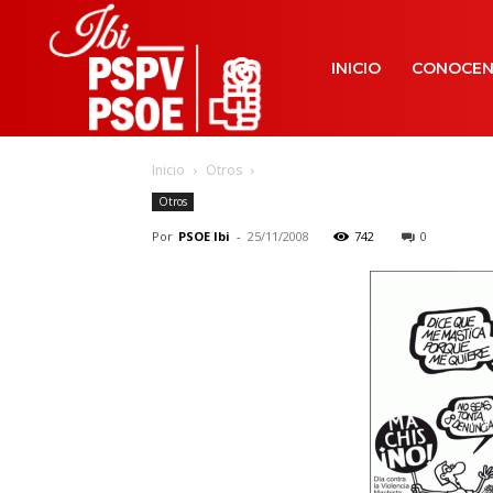
INICIO
CONOCE
Inicio
Otros
Otros
Por
PSOE Ibi
-
25/11/2008
742
0