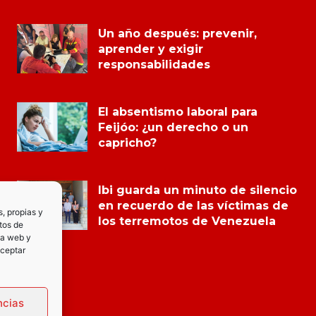
Un año después: prevenir,
aprender y exigir
responsabilidades
El absentismo laboral para
Feijóo: ¿un derecho o un
capricho?
Ibi guarda un minuto de silencio
en recuerdo de las víctimas de
s, propias y
los terremotos de Venezuela
tos de
la web y
Aceptar
ncias