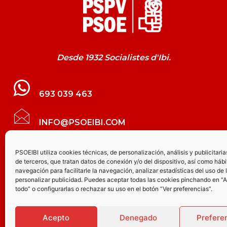
Desde 1932 Socialistes d'Ibi.
693 039 463
INFO@PSOEIBI.COM
GRUPO MUNICIPAL SOCIALISTA DE IBI C/
PSOEIBI utiliza cookies técnicas, de personalización, análisis y publicitaria
de terceros, que tratan datos de conexión y/o del dispositivo, así como hábi
LES ERES, 48 – 3º - DESPACHO PSOE
navegación para facilitarle la navegación, analizar estadísticas del uso de 
personalizar publicidad. Puedes aceptar todas las cookies pinchando en “
todo” o configurarlas o rechazar su uso en el botón “Ver preferencias”.
PARTIDO SOCIALISTA DE IBI AV.
JOAQUÍN VILANOVA, 8 - BAJO
Acepto
Denegado
Prefere