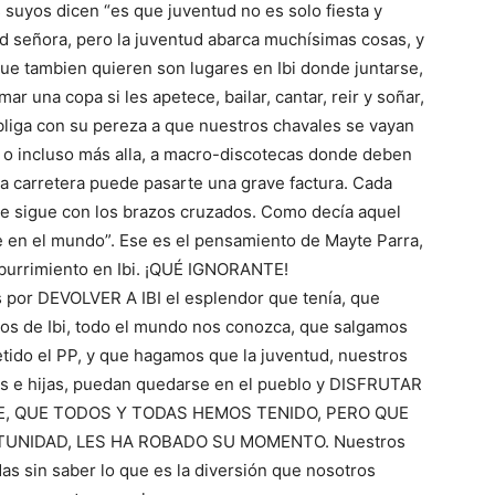
s suyos dicen “es que juventud no es solo fiesta y
 señora, pero la juventud abarca muchísimas cosas, y
que tambien quieren son lugares en Ibi donde juntarse,
r una copa si les apetece, bailar, cantar, reir y soñar,
iga con su pereza a que nuestros chavales se vayan
y, o incluso más alla, a macro-discotecas donde deben
a carretera puede pasarte una grave factura. Cada
te sigue con los brazos cruzados. Como decía aquel
 en el mundo”. Ese es el pensamiento de Mayte Parra,
 aburrimiento en Ibi. ¡QUÉ IGNORANTE!
s por DEVOLVER A IBI el esplendor que tenía, que
os de Ibi, todo el mundo nos conozca, que salgamos
ido el PP, y que hagamos que la juventud, nuestros
jos e hijas, puedan quedarse en el pueblo y DISFRUTAR
E, QUE TODOS Y TODAS HEMOS TENIDO, PERO QUE
TUNIDAD, LES HA ROBADO SU MOMENTO. Nuestros
das sin saber lo que es la diversión que nosotros