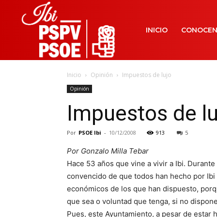
INICIO
CONOCE
Inicio
Opinión
Impuestos de lujo
Opinión
Impuestos de lu
Por
PSOE Ibi
-
10/12/2008
913
5
Por Gonzalo Milla Tebar
Hace 53 años que vine a vivir a Ibi. Durant
convencido de que todos han hecho por Ibi 
económicos de los que han dispuesto, porq
que sea o voluntad que tenga, si no dispo
Pues, este Ayuntamiento, a pesar de estar 