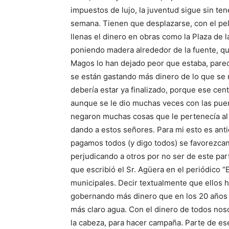
impuestos de lujo, la juventud sigue sin ten
semana. Tienen que desplazarse, con el pel
llenas el dinero en obras como la Plaza de l
poniendo madera alrededor de la fuente, q
Magos lo han dejado peor que estaba, parece
se están gastando más dinero de lo que se n
debería estar ya finalizado, porque ese centr
aunque se le dio muchas veces con las puert
negaron muchas cosas que le pertenecía al 
dando a estos señores. Para mi esto es ant
pagamos todos (y digo todos) se favorezcan
perjudicando a otros por no ser de este part
que escribió el Sr. Agüera en el periódico “E
municipales. Decir textualmente que ellos h
gobernando más dinero que en los 20 años q
más claro agua. Con el dinero de todos nos
la cabeza, para hacer campaña. Parte de ese