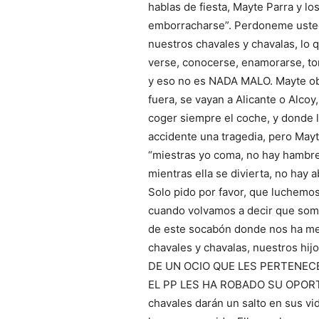
hablas de fiesta, Mayte Parra y lo
emborracharse”. Perdoneme usted
nuestros chavales y chavalas, lo 
verse, conocerse, enamorarse, toma
y eso no es NADA MALO. Mayte obl
fuera, se vayan a Alicante o Alco
coger siempre el coche, y donde l
accidente una tragedia, pero May
“miestras yo coma, no hay hambre
mientras ella se divierta, no hay
Solo pido por favor, que luchemo
cuando volvamos a decir que som
de este socabón donde nos ha met
chavales y chavalas, nuestros hi
DE UN OCIO QUE LES PERTENEC
EL PP LES HA ROBADO SU OPOR
chavales darán un salto en sus vi