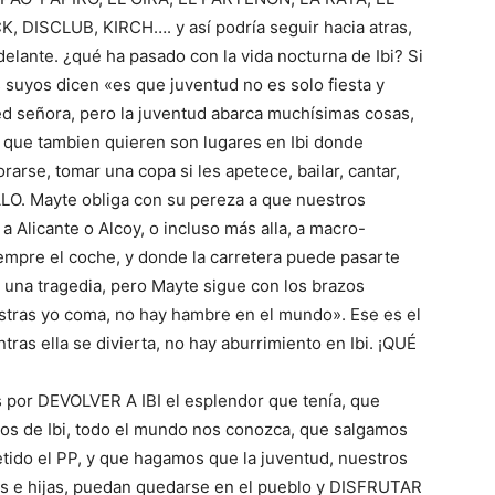
DISCLUB, KIRCH…. y así podría seguir hacia atras,
delante. ¿qué ha pasado con la vida nocturna de Ibi? Si
s suyos dicen «es que juventud no es solo fiesta y
 señora, pero la juventud abarca muchísimas cosas,
o que tambien quieren son lugares en Ibi donde
arse, tomar una copa si les apetece, bailar, cantar,
ALO. Mayte obliga con su pereza a que nuestros
a Alicante o Alcoy, o incluso más alla, a macro-
mpre el coche, y donde la carretera puede pasarte
 una tragedia, pero Mayte sigue con los brazos
tras yo coma, no hay hambre en el mundo». Ese es el
ras ella se divierta, no hay aburrimiento en Ibi. ¡QUÉ
s por DEVOLVER A IBI el esplendor que tenía, que
os de Ibi, todo el mundo nos conozca, que salgamos
ido el PP, y que hagamos que la juventud, nuestros
jos e hijas, puedan quedarse en el pueblo y DISFRUTAR