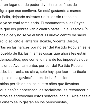
er un lugar donde poder divertirse los fines de
igro que eso conlleva. Se está gastando a manos
a Palla, dejando asientos ridículos sin respaldo,
ue ya se está rompiendo. El monumento a los Reyes
 que los pobres van a cuatro patas. En el Teatro Río
os dice y no se ve el final. El nuevo centro de salud
o lo solicitó el anterior alcalde, Vicente García,
as en las narices por no ser del Partido Popular, se le
pueblo de Ibi, las mismas cosas que ahora les están
idemocrático, que con el dinero de los impuestos que
 a unos Ayuntamientos por ser del Partido Popular,
ido. La prueba es clara, sólo hay que leer el artículo
l pico de la gaviota” antes de las Elecciones
abían percibido en los cuatro años que llevaban
ue habían gobernado los socialistas, es reconocerlo,
otros se aprovechan estos señores, con su Alcaldesa a
 dinero se lo gastan en los pensionistas,