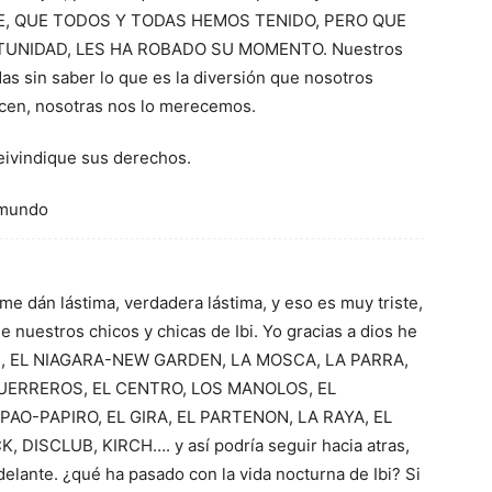
E, QUE TODOS Y TODAS HEMOS TENIDO, PERO QUE
TUNIDAD, LES HA ROBADO SU MOMENTO. Nuestros
das sin saber lo que es la diversión que nosotros
ecen, nosotras nos lo merecemos.
 reivindique sus derechos.
l mundo
me dán lástima, verdadera lástima, y eso es muy triste,
 nuestros chicos y chicas de Ibi. Yo gracias a dios he
S, EL NIAGARA-NEW GARDEN, LA MOSCA, LA PARRA,
UERREROS, EL CENTRO, LOS MANOLOS, EL
AO-PAPIRO, EL GIRA, EL PARTENON, LA RAYA, EL
DISCLUB, KIRCH…. y así podría seguir hacia atras,
delante. ¿qué ha pasado con la vida nocturna de Ibi? Si