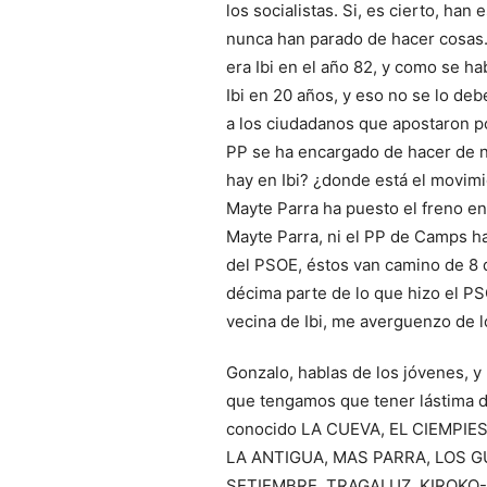
los socialistas. Si, es cierto, han
nunca han parado de hacer cosas
era Ibi en el año 82, y como se 
Ibi en 20 años, y eso no se lo de
a los ciudadanos que apostaron po
PP se ha encargado de hacer de 
hay en Ibi? ¿donde está el movim
Mayte Parra ha puesto el freno en
Mayte Parra, ni el PP de Camps h
del PSOE, éstos van camino de 8 q
décima parte de lo que hizo el P
vecina de Ibi, me averguenzo de l
Gonzalo, hablas de los jóvenes, y 
que tengamos que tener lástima de
conocido LA CUEVA, EL CIEMPIE
LA ANTIGUA, MAS PARRA, LOS G
SETIEMBRE, TRAGALUZ, KIROKO-P