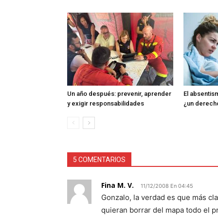
Un año después: prevenir, aprender
El absentism
y exigir responsabilidades
¿un derech
5 COMENTARIOS
Fina M. V.
11/12/2008 En 04:45
Gonzalo, la verdad es que más cl
quieran borrar del mapa todo el p