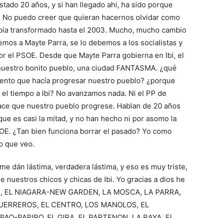
 estado 20 años, y si han llegado ahi, ha sido porque
. No puedo creer que quieran hacernos olvidar como
había transformado hasta el 2003. Mucho, mucho cambio
bemos a Mayte Parra, se lo debemos a los socialistas y
r el PSOE. Desde que Mayte Parra gobierna en Ibi, el
nuestro bonito pueblo, una ciudad FANTASMA. ¿qué
iento que hacía progresar nuestro pueblo? ¿porque
 el tiempo a Ibi? No avanzamos nada. Ni el PP de
ace que nuestro pueblo progrese. Hablan de 20 años
ue es casi la mitad, y no han hecho ni por asomo la
SOE. ¿Tan bien funciona borrar el pasado? Yo como
o que veo.
me dán lástima, verdadera lástima, y eso es muy triste,
 nuestros chicos y chicas de Ibi. Yo gracias a dios he
S, EL NIAGARA-NEW GARDEN, LA MOSCA, LA PARRA,
UERREROS, EL CENTRO, LOS MANOLOS, EL
AO-PAPIRO, EL GIRA, EL PARTENON, LA RAYA, EL