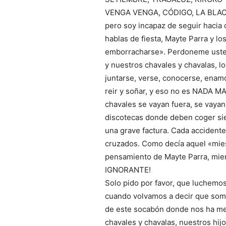
VENGA VENGA, CÓDIGO, LA BLACK, 
pero soy incapaz de seguir hacia 
hablas de fiesta, Mayte Parra y lo
emborracharse». Perdoneme usted
y nuestros chavales y chavalas, l
juntarse, verse, conocerse, enamor
reir y soñar, y eso no es NADA M
chavales se vayan fuera, se vayan 
discotecas donde deben coger sie
una grave factura. Cada accidente
cruzados. Como decía aquel «mies
pensamiento de Mayte Parra, mient
IGNORANTE!
Solo pido por favor, que luchemo
cuando volvamos a decir que som
de este socabón donde nos ha met
chavales y chavalas, nuestros hi