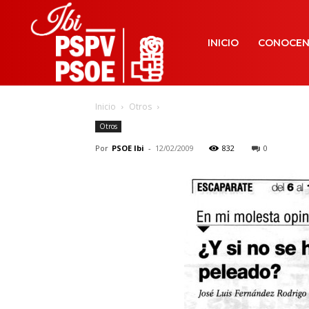
INICIO
CONOCE
Inicio
Otros
Otros
Por
PSOE Ibi
-
12/02/2009
832
0