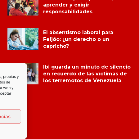
aprender y exigir
responsabilidades
El absentismo laboral para
Feijóo: ¿un derecho o un
capricho?
Ibi guarda un minuto de silencio
en recuerdo de las víctimas de
s, propias y
los terremotos de Venezuela
tos de
la web y
Aceptar
ncias