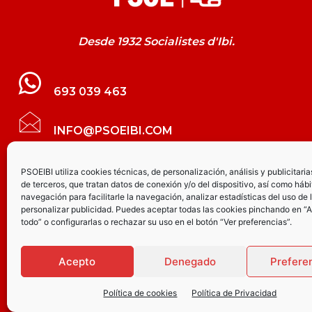
Desde 1932 Socialistes d'Ibi.
693 039 463
INFO@PSOEIBI.COM
GRUPO MUNICIPAL SOCIALISTA DE IBI C/
PSOEIBI utiliza cookies técnicas, de personalización, análisis y publicitaria
de terceros, que tratan datos de conexión y/o del dispositivo, así como hábi
LES ERES, 48 – 3º - DESPACHO PSOE
navegación para facilitarle la navegación, analizar estadísticas del uso de 
personalizar publicidad. Puedes aceptar todas las cookies pinchando en “
todo” o configurarlas o rechazar su uso en el botón “Ver preferencias”.
PARTIDO SOCIALISTA DE IBI AV.
JOAQUÍN VILANOVA, 8 - BAJO
Acepto
Denegado
Prefere
Política de cookies
Política de Privacidad