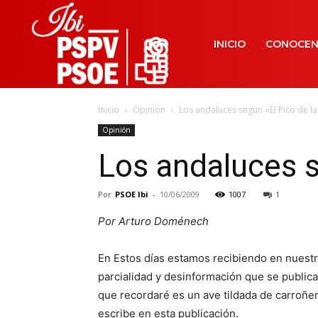
INICIO
CONOCE
Inicio
Opinión
Los andaluces según «El Pico de l
Opinión
Los andaluces s
Por
PSOE Ibi
-
10/06/2009
1007
1
Por Arturo Doménech
En Estos días estamos recibiendo en nuestr
parcialidad y desinformación que se publica 
que recordaré es un ave tildada de carroñer
escribe en esta publicación.