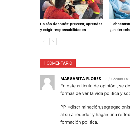
Un año después: prevenir, aprender
El absentism
y exigir responsabilidades
¿un derech
1 COMENTARIO
MARGARITA FLORES
10/06/2009 En 
En este articulo de opinión , se d
formas de ver la vida politica y soc
PP =discriminación,segregacionist
al su alrededor y hagan una refle
formación politica.