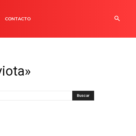
CONTACTO
viota»