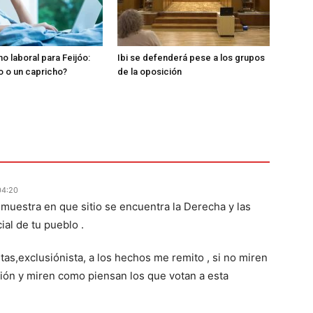
o laboral para Feijóo:
Ibi se defenderá pese a los grupos
o o un capricho?
de la oposición
04:20
emuestra en que sitio se encuentra la Derecha y las
ial de tu pueblo .
as,exclusiónista, a los hechos me remito , si no miren
xión y miren como piensan los que votan a esta