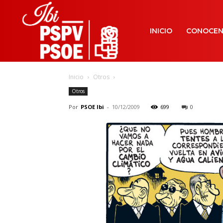
INICIO
CONOCE
Inicio
Otros
Otros
Por
PSOE Ibi
-
10/12/2009
699
0