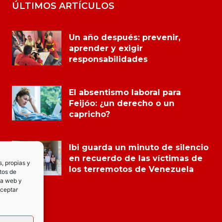
ÚLTIMOS ARTÍCULOS
Un año después: prevenir,
aprender y exigir
responsabilidades
El absentismo laboral para
Feijóo: ¿un derecho o un
capricho?
Ibi guarda un minuto de silencio
en recuerdo de las víctimas de
s, propias y
los terremotos de Venezuela
tos de
la web y
Aceptar