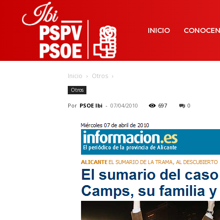
INICIO
CONOCE
Inicio
Otros
Otros
Por
PSOE Ibi
-
07/04/2010
697
0