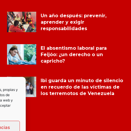
Un año después: prevenir,
aprender y exigir
responsabilidades
El absentismo laboral para
Feijóo: ¿un derecho o un
capricho?
Ibi guarda un minuto de silencio
en recuerdo de las víctimas de
s, propias y
los terremotos de Venezuela
tos de
la web y
Aceptar
ncias