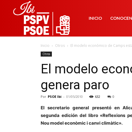
INICIO
CONOCE
Inicio
Otros
El modelo económico de Camps está
Otros
El modelo econ
genera paro
Por
PSOE Ibi
-
01/05/2010
632
0
El secretario general presentó en Alic
segunda edición del libro «Reflexions pel
Nou model econòmic i canvi climàtic».