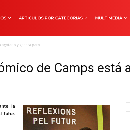
NOS
ARTÍCULOS POR CATEGORIAS
MULTIMEDIA
 agotado y genera paro
ómico de Camps está 
ante la
 futur.