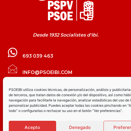
Desde 1932 Socialistes d'Ibi.
693 039 463
INFO@PSOEIBI.COM
GRUPO MUNICIPAL SOCIALISTA DE IBI C/
PSOEIBI utiliza cookies técnicas, de personalización, análisis y publicitaria
de terceros, que tratan datos de conexión y/o del dispositivo, así como hábi
LES ERES, 48 – 3º - DESPACHO PSOE
navegación para facilitarle la navegación, analizar estadísticas del uso de 
personalizar publicidad. Puedes aceptar todas las cookies pinchando en “
todo” o configurarlas o rechazar su uso en el botón “Ver preferencias”.
PARTIDO SOCIALISTA DE IBI AV.
JOAQUÍN VILANOVA, 8 - BAJO
Acepto
Denegado
Prefere