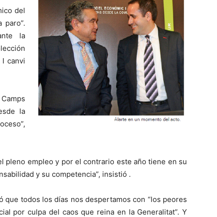
ico del
 paro”.
nte la
olección
 I canvi
de Camps
esde la
oceso”,
l pleno empleo y por el contrario este año tiene en su
abilidad y su competencia”, insistió .
acó que todos los días nos despertamos con “los peores
al por culpa del caos que reina en la Generalitat”. Y