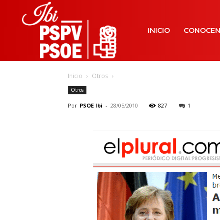
INICIO
CONOCE
Inicio
Otros
Otros
Por
PSOE Ibi
-
28/05/2010
827
1