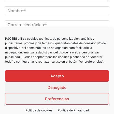
PSOEIBI utiliza cookies técnicas, de personalización, análisis y
publicitarias, propias y de terceros, que tratan datos de conexión y/o del
dispositivo, así como hábitos de navegación para facilitarle la
navegación, analizar estadísticas del uso de la web y personalizar
publicidad. Puedes aceptar todas las cookies pinchando en “Aceptar
Recibir un correo electrónico con los siguientes comentarios
todo” o configurarlas o rechazar su uso en el botón “Ver preferencias”.
a esta entrada.
Recibir un correo electrónico con cada nueva entrada.
Acepto
Denegado
Preferencias
Política de cookies
Política de Privacidad
© Newspaper WordPress Theme by TagDiv