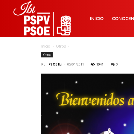
INICIO
CONOCE
Inicio
Otros
Otros
Por
PSOE Ibi
-
05/01/2011
1041
0