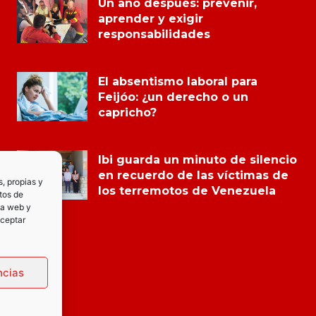
Un año después: prevenir,
aprender y exigir
responsabilidades
El absentismo laboral para
Feijóo: ¿un derecho o un
capricho?
Ibi guarda un minuto de silencio
en recuerdo de las víctimas de
s, propias y
los terremotos de Venezuela
tos de
la web y
Aceptar
ncias