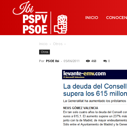
INICIO
CONOCE
Inicio
Otros
Otros
Por
PSOE Ibi
-
05/06/2011
468
0