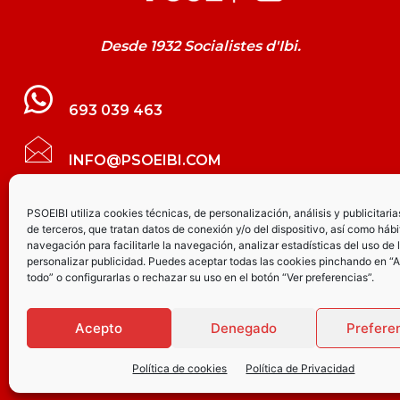
Desde 1932 Socialistes d'Ibi.
693 039 463
INFO@PSOEIBI.COM
GRUPO MUNICIPAL SOCIALISTA DE IBI C/
PSOEIBI utiliza cookies técnicas, de personalización, análisis y publicitaria
de terceros, que tratan datos de conexión y/o del dispositivo, así como hábi
LES ERES, 48 – 3º - DESPACHO PSOE
navegación para facilitarle la navegación, analizar estadísticas del uso de 
personalizar publicidad. Puedes aceptar todas las cookies pinchando en “
todo” o configurarlas o rechazar su uso en el botón “Ver preferencias”.
PARTIDO SOCIALISTA DE IBI AV.
JOAQUÍN VILANOVA, 8 - BAJO
Acepto
Denegado
Prefere
Política de cookies
Política de Privacidad