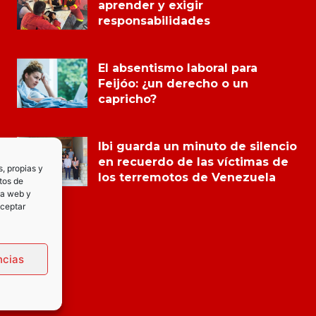
aprender y exigir
responsabilidades
El absentismo laboral para
Feijóo: ¿un derecho o un
capricho?
Ibi guarda un minuto de silencio
en recuerdo de las víctimas de
s, propias y
los terremotos de Venezuela
tos de
la web y
Aceptar
ncias