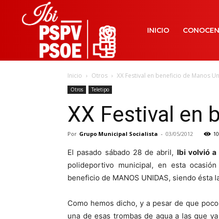
INICIO
CONOCE
Inicio
Otros
XX Festival en beneficio de Manos U
Otros
Teletipo
XX Festival en 
Por
Grupo Municipal Socialista
-
03/05/2012
10
El pasado sábado 28 de abril,
Ibi volvió 
polideportivo municipal, en esta ocasión
beneficio de MANOS UNIDAS, siendo ésta la
Como hemos dicho, y a pesar de que poco 
una de esas trombas de agua a las que y