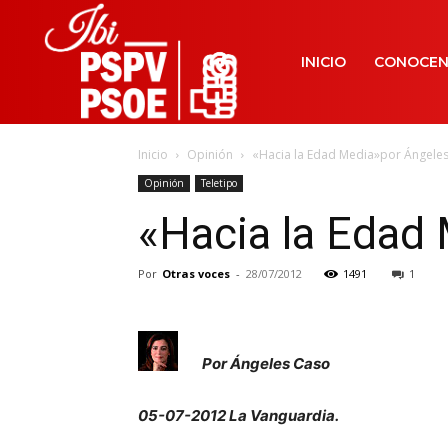
INICIO
CONOCE
Inicio
Opinión
«Hacia la Edad Media»por Ángele
Opinión
Teletipo
«Hacia la Edad
Por
Otras voces
-
28/07/2012
1491
1
Por Ángeles Caso
05-07-2012 La Vanguardia.