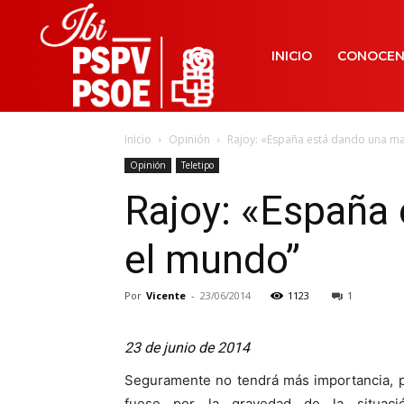
INICIO
CONOCE
Inicio
Opinión
Rajoy: «España está dando una ma
Opinión
Teletipo
Rajoy: «España
el mundo”
Por
Vicente
-
23/06/2014
1123
1
23 de junio de 2014
Seguramente no tendrá más importancia, p
fuese por la gravedad de la situaci