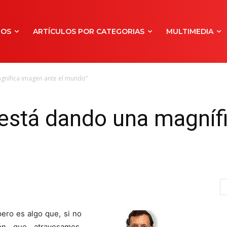
NOS
ARTÍCULOS POR CATEGORIAS
MULTIMEDIA
gnífica imagen ante el mundo”
 está dando una magníf
ero es algo que, si no
ón que atravesamos,