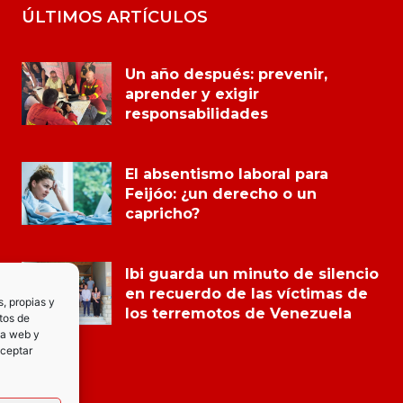
ÚLTIMOS ARTÍCULOS
Un año después: prevenir,
aprender y exigir
responsabilidades
El absentismo laboral para
Feijóo: ¿un derecho o un
capricho?
Ibi guarda un minuto de silencio
en recuerdo de las víctimas de
s, propias y
los terremotos de Venezuela
tos de
la web y
Aceptar