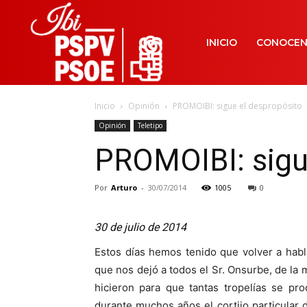
INICIO
CONOCE
Inicio
Opinión
PROMOIBI: sigue el despropósito
Opinión
Teletipo
PROMOIBI: sigu
Por
Arturo
-
30/07/2014
1005
0
30 de julio de 2014
Estos días hemos tenido que volver a hab
que nos dejó a todos el Sr. Onsurbe, de l
hicieron para que tantas tropelías se pr
durante muchos años el cortijo particular 