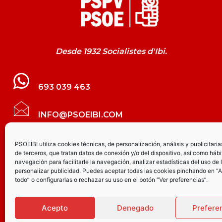
Desde 1932 Socialistes d'Ibi.
693 039 463
INFO@PSOEIBI.COM
GRUPO MUNICIPAL SOCIALISTA DE IBI C/
PSOEIBI utiliza cookies técnicas, de personalización, análisis y publicitaria
de terceros, que tratan datos de conexión y/o del dispositivo, así como hábi
LES ERES, 48 – 3º - DESPACHO PSOE
navegación para facilitarle la navegación, analizar estadísticas del uso de 
personalizar publicidad. Puedes aceptar todas las cookies pinchando en “
todo” o configurarlas o rechazar su uso en el botón “Ver preferencias”.
PARTIDO SOCIALISTA DE IBI AV.
JOAQUÍN VILANOVA, 8 - BAJO
Acepto
Denegado
Prefere