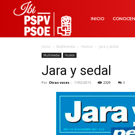
INICIO
CONOCE
Inicio
Multimedia
Humor
Jara y sedal
Multimedia
Humor
Jara y sedal
Por
Otras voces
-
17/02/2015
2329
0