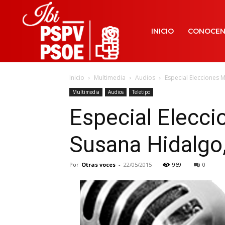
INICIO
CONOCE
Inicio
Multimedia
Audios
Especial Elecciones 
Multimedia
Audios
Teletipo
Especial Elecci
Susana Hidalgo
Por
Otras voces
-
22/05/2015
969
0