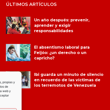
ÚLTIMOS ARTÍCULOS
Un año después: prevenir,
aprender y exigir
responsabilidades
El absentismo laboral para
Feijóo: ¿un derecho o un
capricho?
Ibi guarda un minuto de silencio
en recuerdo de las víctimas de
s, propias y
los terremotos de Venezuela
tos de
la web y
Aceptar