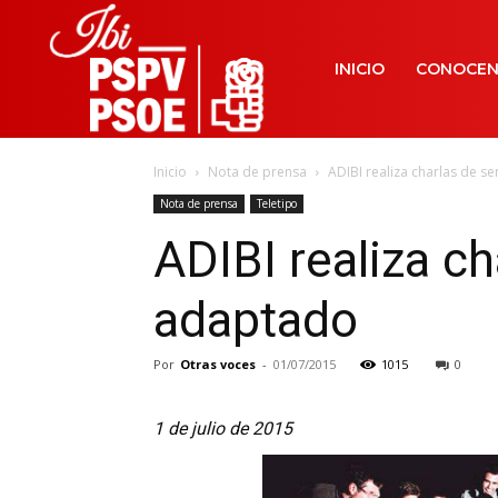
INICIO
CONOCE
Inicio
Nota de prensa
ADIBI realiza charlas de s
Nota de prensa
Teletipo
ADIBI realiza ch
adaptado
Por
Otras voces
-
01/07/2015
1015
0
1 de julio de 2015