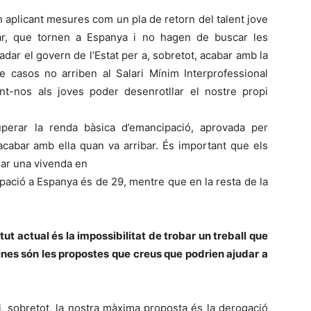
n aplicant mesures com un pla de retorn del talent jove
ar, que tornen a Espanya i no hagen de buscar les
ladar el govern de l’Estat per a, sobretot, acabar amb la
de casos no arriben al Salari Mínim Interprofessional
int-nos als joves poder desenrotllar el nostre propi
uperar la renda bàsica d’emancipació, aprovada per
 acabar amb ella quan va arribar. És important que els
gar una vivenda en
ipació a Espanya és de 29, mentre que en la resta de la
ut actual és la impossibilitat de trobar un treball que
uines són les propostes que creus que podrien ajudar a
i, sobretot, la nostra màxima proposta és la derogació