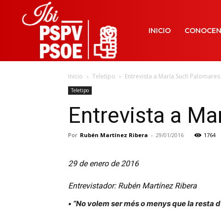
INICIO
CONOCE
Inicio
Teletipo
Entrevista a María Such Palomares
Teletipo
Entrevista a Ma
Por
Rubén Martínez Ribera
-
29/01/2016
1764
29 de enero de 2016
Entrevistador: Rubén Martínez Ribera
• “No volem ser més o menys que la resta 