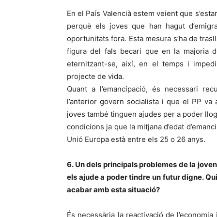
En el País Valencià estem veient que s’esta
perquè els joves que han hagut d’emigr
oportunitats fora. Esta mesura s’ha de trasl
figura del fals becari que en la majoria 
eternitzant-se, així, en el temps i imped
projecte de vida.
Quant a l’emancipació, és necessari rec
l’anterior govern socialista i que el PP va
joves també tinguen ajudes per a poder llo
condicions ja que la mitjana d’edat d’emanc
Unió Europa està entre els 25 o 26 anys.
6. Un dels principals problemes de la jovent
els ajude a poder tindre un futur digne. Q
acabar amb esta situació?
És necessària la reactivació de l’economia 