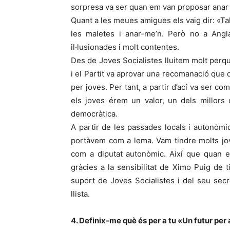
sorpresa va ser quan em van proposar anar 
Quant a les meues amigues els vaig dir: «Tal
les maletes i anar-me’n. Però no a Angl
il·lusionades i molt contentes.
Des de Joves Socialistes lluitem molt perqu
i el Partit va aprovar una recomanació que 
per joves. Per tant, a partir d’ací va ser c
els joves érem un valor, un dels millors
democràtica.
A partir de les passades locals i autonòm
portàvem com a lema. Vam tindre molts jov
com a diputat autonòmic. Així que quan e
gràcies a la sensibilitat de Ximo Puig de t
suport de Joves Socialistes i del seu secr
llista.
4. Definix-me què és per a tu «Un futur per 