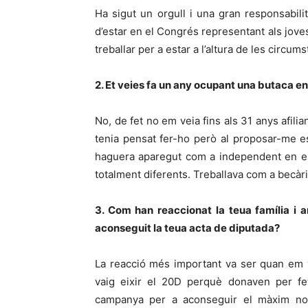
Ha sigut un orgull i una gran responsabili
d’estar en el Congrés representant als jove
treballar per a estar a l’altura de les circum
2. Et veies fa un any ocupant una butaca e
No, de fet no em veia fins als 31 anys afil
tenia pensat fer-ho però al proposar-me est
haguera aparegut com a independent en el
totalment diferents. Treballava com a becàri
3. Com han reaccionat la teua família i 
aconseguit la teua acta de diputada?
La reacció més important va ser quan em 
vaig eixir el 20D perquè donaven per fet
campanya per a aconseguir el màxim nom