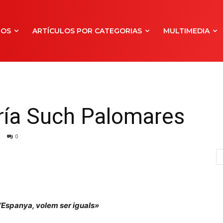
NOS
ARTÍCULOS POR CATEGORIAS
MULTIMEDIA
ría Such Palomares
0
d’Espanya, volem ser iguals»