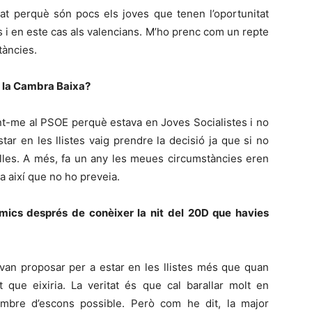
tat perquè són pocs els joves que tenen l’oportunitat
s i en este cas als valencians. M’ho prenc com un repte
stàncies.
n la Cambra Baixa?
iant-me al PSOE perquè estava en Joves Socialistes i no
ar en les llistes vaig prendre la decisió ja que si no
les. A més, fa un any les meues circumstàncies eren
a així que no ho preveia.
amics després de conèixer la nit del 20D que havies
van proposar per a estar en les llistes més que quan
 que eixiria. La veritat és que cal barallar molt en
bre d’escons possible. Però com he dit, la major