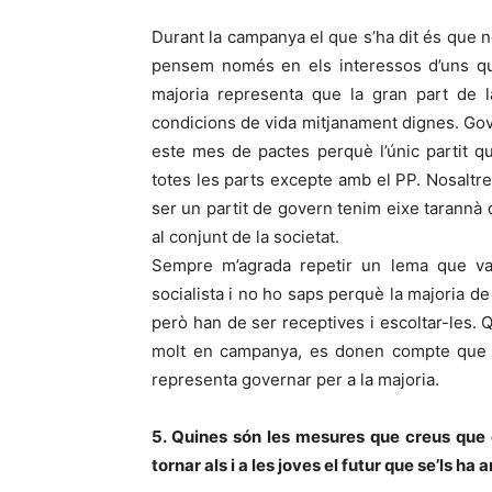
Durant la campanya el que s’ha dit és que 
pensem només en els interessos d’uns qua
majoria representa que la gran part de 
condicions de vida mitjanament dignes. Gov
este mes de pactes perquè l’únic partit 
totes les parts excepte amb el PP. Nosaltre
ser un partit de govern tenim eixe tarannà d
al conjunt de la societat.
Sempre m’agrada repetir un lema que va 
socialista i no ho saps perquè la majoria d
però han de ser receptives i escoltar-les. Q
molt en campanya, es donen compte que e
representa governar per a la majoria.
5. Quines són les mesures que creus que 
tornar als i a les joves el futur que se’ls ha