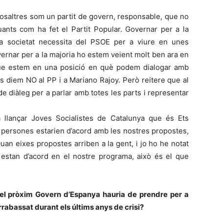
nosaltres som un partit de govern, responsable, que no
nts com ha fet el Partit Popular. Governar per a la
la societat necessita del PSOE per a viure en unes
ernar per a la majoria ho estem veient molt ben ara en
que estem en una posició en què podem dialogar amb
s diem NO al PP i a Mariano Rajoy. Però reitere que al
e diàleg per a parlar amb totes les parts i representar
llançar Joves Socialistes de Catalunya que és Ets
e persones estarien d’acord amb les nostres propostes,
uan eixes propostes arriben a la gent, i jo ho he notat
stan d’acord en el nostre programa, això és el que
el pròxim Govern d’Espanya hauria de prendre per a
 arrabassat durant els últims anys de crisi?