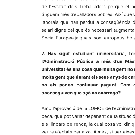
de l’Estatut dels Treballadors perquè el 
tinguem més treballadors pobres. Així que v
laborals que han perdut a conseqüència d
salari digne pel que és necessari augmentar
Social Europea ja que si som europeus, ho s
7. Has sigut estudiant universitària, t
l’Administració Pública a més d’un Màs
universitat és una cosa que molta gent no
molta gent que durant els seus anys de car
no els poden continuar pagant. Com 
aconseguixen que açò no ocórrega?
Amb l’aprovació de la LOMCE de l’exministre 
beca, que pot variar depenent de la situaci
els llindars de renda, la qual cosa vol d
veure afectats per això. A més, si per eixes