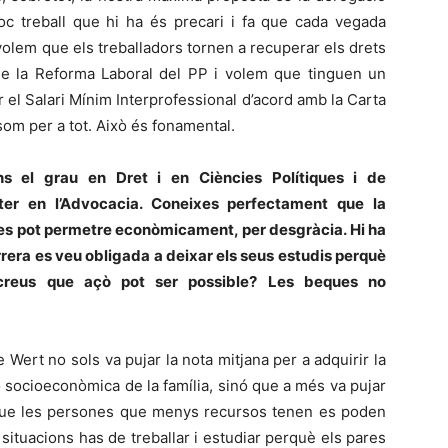
poc treball que hi ha és precari i fa que cada vegada
olem que els treballadors tornen a recuperar els drets
e la Reforma Laboral del PP i volem que tinguen un
 el Salari Mínim Interprofessional d’acord amb la Carta
om per a tot. Això és fonamental.
ens el grau en Dret i en Ciències Polítiques i de
ter en l’Advocacia. Coneixes perfectament que la
 es pot permetre econòmicament, per desgràcia. Hi ha
rera es veu obligada a deixar els seus estudis perquè
creus que açò pot ser possible? Les beques no
Wert no sols va pujar la nota mitjana per a adquirir la
ó socioeconòmica de la família, sinó que a més va pujar
ir que les persones que menys recursos tenen es poden
 situacions has de treballar i estudiar perquè els pares