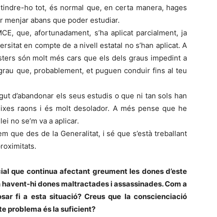
ntindre-ho tot, és normal que, en certa manera, hages
er menjar abans que poder estudiar.
CE, que, afortunadament, s’ha aplicat parcialment, ja
sitat en compte de a nivell estatal no s’han aplicat. A
sters són molt més cars que els dels graus impedint a
grau que, probablement, et puguen conduir fins al teu
gut d’abandonar els seus estudis o que ni tan sols han
teixes raons i és molt desolador. A més pense que he
lei no se’m va a aplicar.
m que des de la Generalitat, i sé que s’està treballant
roximitats.
cial que continua afectant greument les dones d’este
n havent-hi dones maltractades i assassinades. Com a
sar fi a esta situació? Creus que la conscienciació
e problema és la suficient?