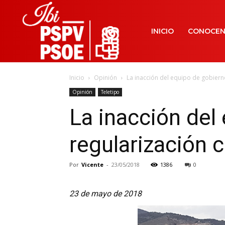
INICIO
CONOCE
Inicio
Opinión
La inacción del equipo de gobierno
Opinión
Teletipo
La inacción del
regularización c
Por
Vicente
-
23/05/2018
1386
0
23 de mayo de 2018