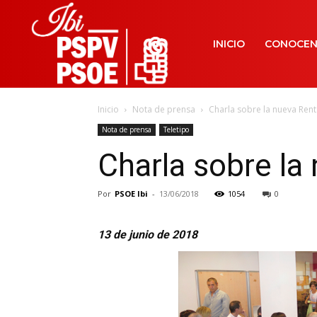
INICIO
CONOCE
Inicio
Nota de prensa
Charla sobre la nueva Rent
Nota de prensa
Teletipo
Charla sobre la
Por
PSOE Ibi
-
13/06/2018
1054
0
13 de junio de 2018