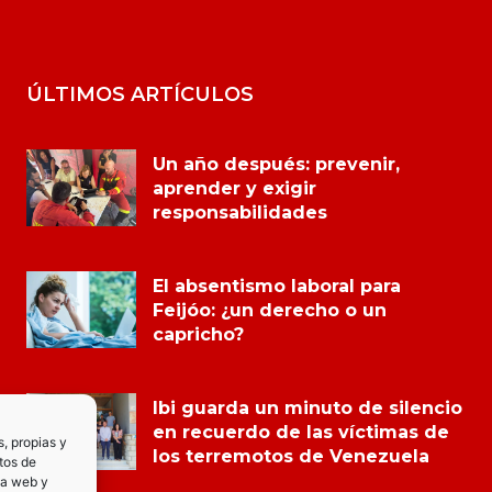
ÚLTIMOS ARTÍCULOS
Un año después: prevenir,
aprender y exigir
responsabilidades
El absentismo laboral para
Feijóo: ¿un derecho o un
capricho?
Ibi guarda un minuto de silencio
en recuerdo de las víctimas de
s, propias y
los terremotos de Venezuela
tos de
la web y