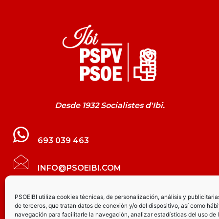
Desde 1932 Socialistes d'Ibi.
693 039 463
INFO@PSOEIBI.COM
GRUPO MUNICIPAL SOCIALISTA DE IBI C/
PSOEIBI utiliza cookies técnicas, de personalización, análisis y publicitaria
de terceros, que tratan datos de conexión y/o del dispositivo, así como hábi
LES ERES, 48 – 3º - DESPACHO PSOE
navegación para facilitarle la navegación, analizar estadísticas del uso de 