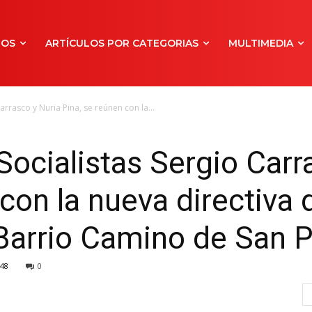
NOS
ARTÍCULOS POR CATEGORIAS
MULTIMEDIA
arrasco y Nuria Pina, se reúnen con la...
Socialistas Sergio Carr
con la nueva directiva 
Barrio Camino de San 
48
0