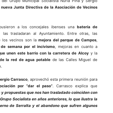
 del Grupo Municipal Socialista Nuria Pina y Sergio
a nueva Junta Directiva de la Asociación de Vecinos
xpusieron a los concejales ibenses una
batería de
las trasladaran al Ayuntamiento. Entre otras, las
e los vecinos son la
mejora del parque de Campos
,
 de semana por el incivismo
, mejoras en cuanto a
que unen este barrio con la carretera de Alcoy
y la
 de la red de agua potable
de las Calles Miguel de
e.
ergio Carrasco
, aprovechó esta primera reunión para
sociación por “dar el paso”
. Carrasco explica que
s y propuestas que nos han trasladado coinciden con
rupo Socialista en años anteriores, lo que ilustra la
ierno de Serralta y el abandono que sufren algunos