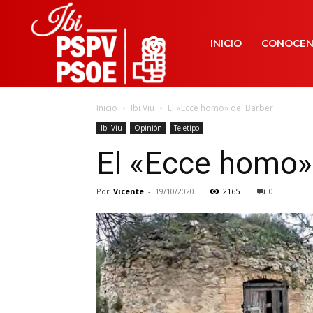
INICIO
CONOCE
Inicio
Ibi Viu
El «Ecce homo» del Barber
Ibi Viu
Opinión
Teletipo
El «Ecce homo»
Por
Vicente
-
19/10/2020
2165
0