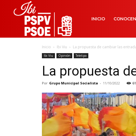
INICIO
CONOCE
Inicio
Ibi Viu
La propuesta de cambiar las entrad
Ibi Viu
Opinión
Teletipo
La propuesta de
Por
Grupo Municipal Socialista
-
11/10/2022
61