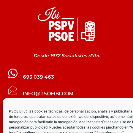
Desde 1932 Socialistes d'Ibi.
693 039 463
INFO@PSOEIBI.COM
GRUPO MUNICIPAL SOCIALISTA DE IBI C/
PSOEIBI utiliza cookies técnicas, de personalización, análisis y publicitaria
de terceros, que tratan datos de conexión y/o del dispositivo, así como hábi
LES ERES, 48 – 3º - DESPACHO PSOE
navegación para facilitarle la navegación, analizar estadísticas del uso de 
personalizar publicidad. Puedes aceptar todas las cookies pinchando en “
todo” o configurarlas o rechazar su uso en el botón “Ver preferencias”.