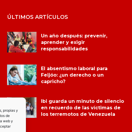
ÚLTIMOS ARTÍCULOS
Un año después: prevenir,
aprender y exigir
responsabilidades
El absentismo laboral para
Feijóo: ¿un derecho o un
capricho?
Ibi guarda un minuto de silencio
en recuerdo de las víctimas de
s, propias y
los terremotos de Venezuela
tos de
la web y
Aceptar