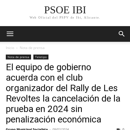
PSOE IBI
Web Oficial del PSPV de Ibi, Alicante.
Inicio
Nota de prensa
Nota de prensa
Teletipo
El equipo de gobierno
acuerda con el club
organizador del Rally de Les
Revoltes la cancelación de la
prueba en 2024 sin
penalización económica
Grupo Municipal Socialista
-
09/02/2024
0