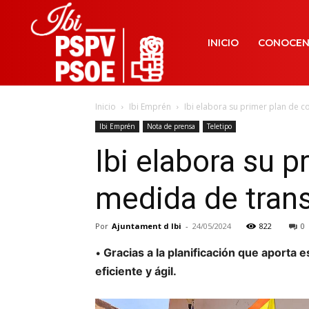
INICIO
CONOCE
Inicio
Ibi Emprén
Ibi elabora su primer plan de c
Ibi Emprén
Nota de prensa
Teletipo
Ibi elabora su 
medida de trans
Por
Ajuntament d Ibi
-
24/05/2024
822
0
Gracias a la planificación que aporta e
•
eficiente y ágil.