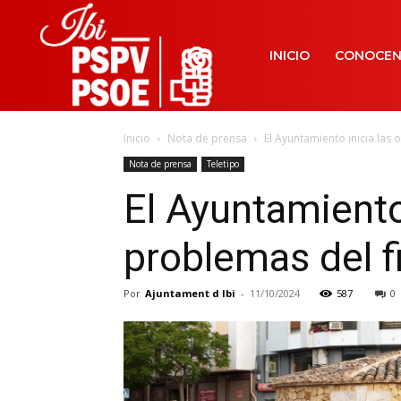
INICIO
CONOCE
Inicio
Nota de prensa
El Ayuntamiento inicia las 
Nota de prensa
Teletipo
El Ayuntamiento 
problemas del f
Por
Ajuntament d Ibi
-
11/10/2024
587
0