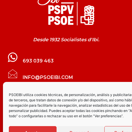
Desde 1932 Socialistes d'Ibi.
693 039 463
INFO@PSOEIBI.COM
GRUPO MUNICIPAL SOCIALISTA DE IBI C/
PSOEIBI utiliza cookies técnicas, de personalización, análisis y publicitaria
de terceros, que tratan datos de conexión y/o del dispositivo, así como hábi
LES ERES, 48 – 3º - DESPACHO PSOE
navegación para facilitarle la navegación, analizar estadísticas del uso de 
personalizar publicidad. Puedes aceptar todas las cookies pinchando en “
todo” o configurarlas o rechazar su uso en el botón “Ver preferencias”.
PARTIDO SOCIALISTA DE IBI AV.
JOAQUÍN VILANOVA, 8 - BAJO