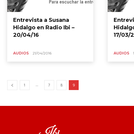
Entrevista a Susana
Entrev
Hidalgo en Radio Ibi –
Hidalgo
20/04/16
17/03/
AUDIOS
21/04/2016
AUDIOS
...
1
7
8
9