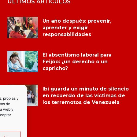
ÚLTIMOS ARTÍCULOS
Un año después: prevenir,
aprender y exigir
responsabilidades
El absentismo laboral para
Feijóo: ¿un derecho o un
capricho?
Ibi guarda un minuto de silencio
en recuerdo de las víctimas de
s, propias y
los terremotos de Venezuela
tos de
la web y
Aceptar