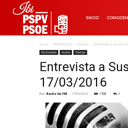
INICIO
CONOCE
Inicio
Multimedia
Audios
Entrevista a Susana H
Multimedia
Audios
Teletipo
Entrevista a Su
17/03/2016
Por
Radio Ibi FM
-
17/03/2016
1708
0