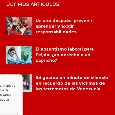
ÚLTIMOS ARTÍCULOS
Un año después: prevenir,
aprender y exigir
responsabilidades
El absentismo laboral para
Feijóo: ¿un derecho o un
capricho?
Ibi guarda un minuto de silencio
en recuerdo de las víctimas de
s, propias y
los terremotos de Venezuela
tos de
la web y
Aceptar