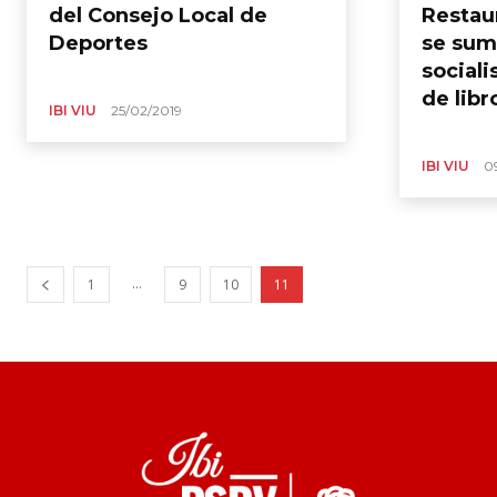
del Consejo Local de
Restau
Deportes
se suma
sociali
de lib
IBI VIU
25/02/2019
IBI VIU
0
...
1
9
10
11