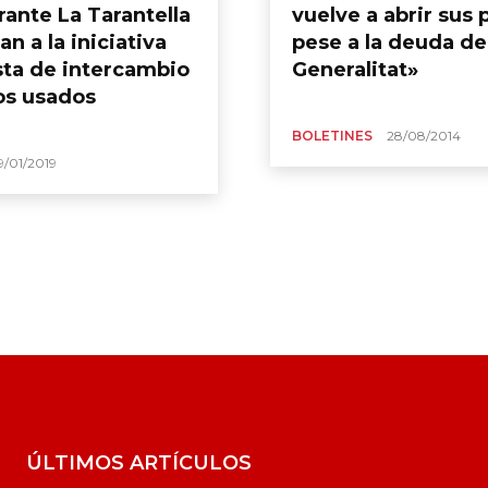
rante La Tarantella
vuelve a abrir sus 
n a la iniciativa
pese a la deuda de
sta de intercambio
Generalitat»
ros usados
BOLETINES
28/08/2014
9/01/2019
ÚLTIMOS ARTÍCULOS