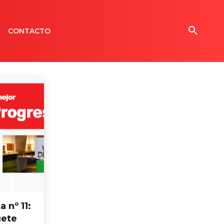
CONTACTO
 nº 11:
uete