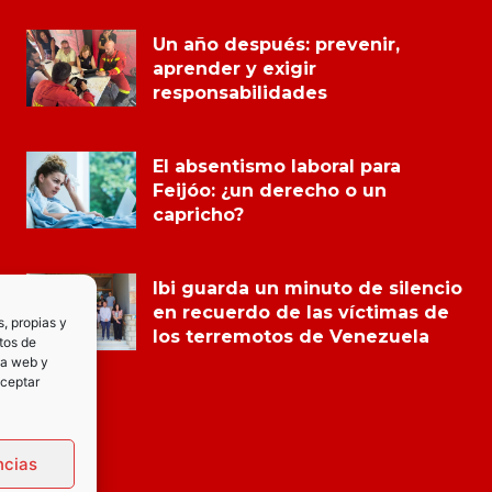
Un año después: prevenir,
aprender y exigir
responsabilidades
El absentismo laboral para
Feijóo: ¿un derecho o un
capricho?
Ibi guarda un minuto de silencio
en recuerdo de las víctimas de
s, propias y
los terremotos de Venezuela
tos de
la web y
Aceptar
ncias