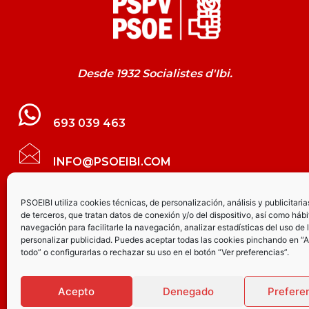
Desde 1932 Socialistes d'Ibi.
693 039 463
INFO@PSOEIBI.COM
GRUPO MUNICIPAL SOCIALISTA DE IBI C/
PSOEIBI utiliza cookies técnicas, de personalización, análisis y publicitaria
de terceros, que tratan datos de conexión y/o del dispositivo, así como hábi
LES ERES, 48 – 3º - DESPACHO PSOE
navegación para facilitarle la navegación, analizar estadísticas del uso de 
personalizar publicidad. Puedes aceptar todas las cookies pinchando en “
todo” o configurarlas o rechazar su uso en el botón “Ver preferencias”.
PARTIDO SOCIALISTA DE IBI AV.
JOAQUÍN VILANOVA, 8 - BAJO
Acepto
Denegado
Prefere