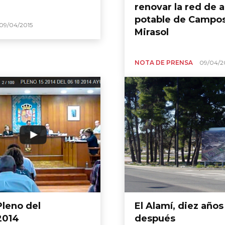
renovar la red de 
potable de Campos
09/04/2015
Mirasol
NOTA DE PRENSA
09/04/2
Pleno del
El Alamí, diez años
2014
después