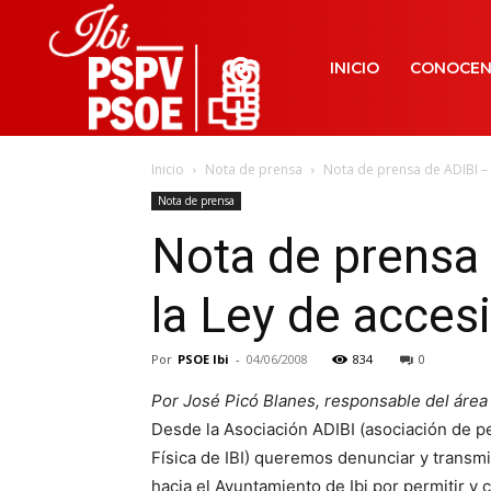
INICIO
CONOCE
Inicio
Nota de prensa
Nota de prensa de ADIBI – P
Nota de prensa
Nota de prensa 
la Ley de accesi
Por
PSOE Ibi
-
04/06/2008
834
0
Por José Picó Blanes, responsable del área 
Desde la Asociación ADIBI (asociación de 
Física de IBI) queremos denunciar y transm
hacia el Ayuntamiento de Ibi por permitir y c