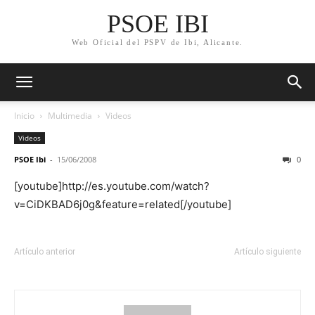
PSOE IBI
Web Oficial del PSPV de Ibi, Alicante.
Inicio
Multimedia
Videos
Videos
PSOE Ibi
-
15/06/2008
0
[youtube]http://es.youtube.com/watch?
v=CiDKBAD6j0g&feature=related[/youtube]
Artículo anterior
Artículo siguiente