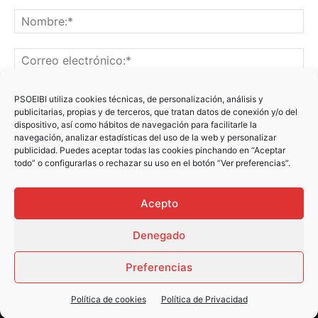
PSOEIBI utiliza cookies técnicas, de personalización, análisis y
publicitarias, propias y de terceros, que tratan datos de conexión y/o del
dispositivo, así como hábitos de navegación para facilitarle la
navegación, analizar estadísticas del uso de la web y personalizar
publicidad. Puedes aceptar todas las cookies pinchando en “Aceptar
Recibir un correo electrónico con los siguientes comentarios
todo” o configurarlas o rechazar su uso en el botón “Ver preferencias”.
a esta entrada.
Recibir un correo electrónico con cada nueva entrada.
Acepto
Denegado
Preferencias
Política de cookies
Política de Privacidad
© Newspaper WordPress Theme by TagDiv