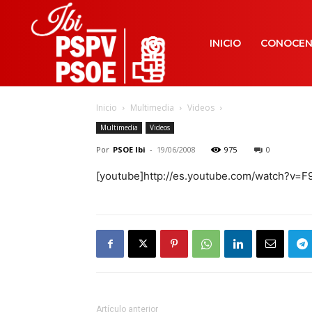
INICIO
CONOCE
Inicio
Multimedia
Videos
Multimedia
Videos
Por
PSOE Ibi
-
19/06/2008
975
0
[youtube]http://es.youtube.com/watch?v=
Artículo anterior