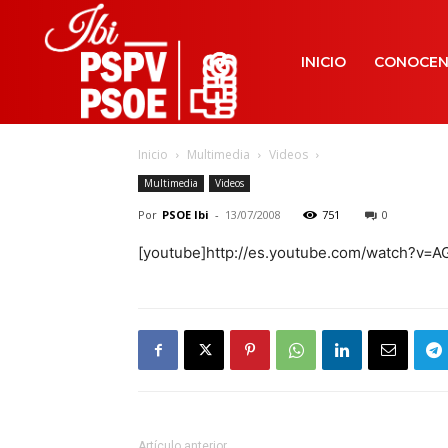
INICIO
CONOCE
Inicio
Multimedia
Videos
Multimedia
Videos
Por
PSOE Ibi
-
13/07/2008
751
0
[youtube]http://es.youtube.com/watch?v
Artículo anterior