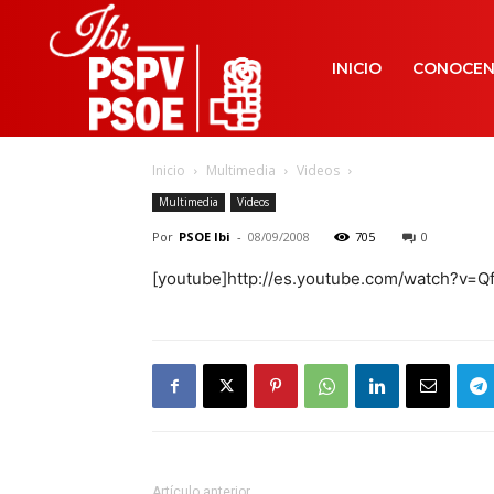
INICIO
CONOCE
Inicio
Multimedia
Videos
Multimedia
Videos
Por
PSOE Ibi
-
08/09/2008
705
0
[youtube]http://es.youtube.com/watch?v=
Artículo anterior