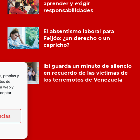
aprender y exigir
responsabilidades
El absentismo laboral para
Feijóo: ¿un derecho o un
capricho?
Ibi guarda un minuto de silencio
en recuerdo de las víctimas de
s, propias y
los terremotos de Venezuela
tos de
la web y
Aceptar
ncias