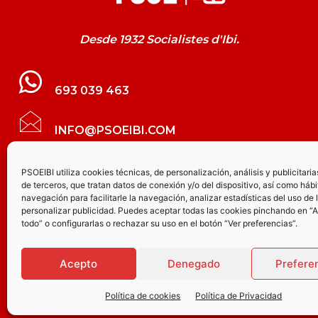
Desde 1932 Socialistes d'Ibi.
693 039 463
INFO@PSOEIBI.COM
GRUPO MUNICIPAL SOCIALISTA DE IBI C/
PSOEIBI utiliza cookies técnicas, de personalización, análisis y publicitaria
de terceros, que tratan datos de conexión y/o del dispositivo, así como hábi
LES ERES, 48 – 3º - DESPACHO PSOE
navegación para facilitarle la navegación, analizar estadísticas del uso de 
personalizar publicidad. Puedes aceptar todas las cookies pinchando en “
todo” o configurarlas o rechazar su uso en el botón “Ver preferencias”.
PARTIDO SOCIALISTA DE IBI AV.
JOAQUÍN VILANOVA, 8 - BAJO
Acepto
Denegado
Prefere
Política de cookies
Política de Privacidad