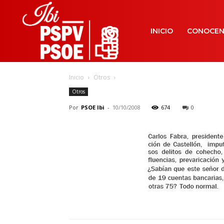
INICIO
CONOCE
Inicio
Otros
Otros
Por
PSOE Ibi
-
10/10/2008
674
0