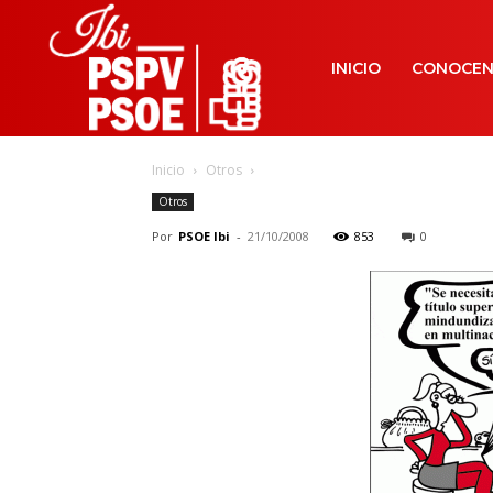
INICIO
CONOCE
Inicio
Otros
Otros
Por
PSOE Ibi
-
21/10/2008
853
0