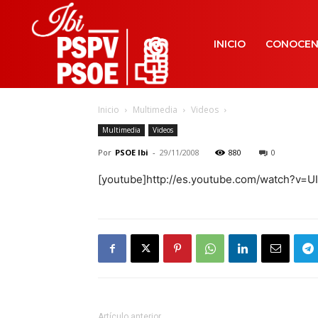
INICIO
CONOCE
Inicio
Multimedia
Videos
Multimedia
Videos
Por
PSOE Ibi
-
29/11/2008
880
0
[youtube]http://es.youtube.com/watch?v=U
Artículo anterior