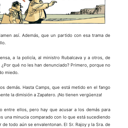
 llamen así. Además, que un partido con esa trama de
lo.
nsa, a la policía, al ministro Rubalcava y a otros, de
s. ¿Por qué no les han denunciado? Primero, porque no
do miedo.
 los demás. Hasta Camps, que está metido en el fango
mente la dimisión a Zapatero. ¡No tienen vergüenza!
do entre ellos, pero hay que acusar a los demás para
z es una minucia comparado con lo que está sucediendo
r de todo aún se envalentonan. El Sr. Rajoy y la Sra. de