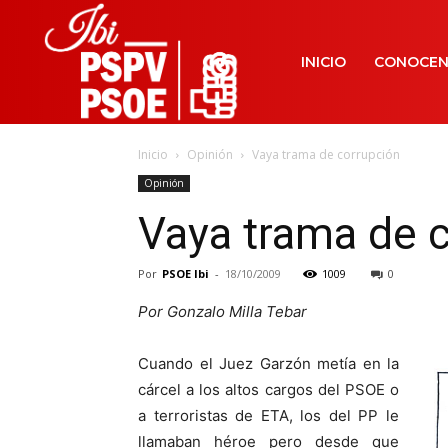
INICIO
CONOCE
Inicio
Opinión
Vaya trama de corrupción
Opinión
Vaya trama de 
Por
PSOE Ibi
-
18/10/2009
1009
0
Por Gonzalo Milla Tebar
Cuando el Juez Garzón metía en la
cárcel a los altos cargos del PSOE o
a terroristas de ETA, los del PP le
llamaban héroe pero desde que